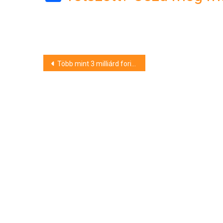
Bejegyzés
Több mint 3 milliárd forintból újulnak meg miskolci óvodák
navigáció