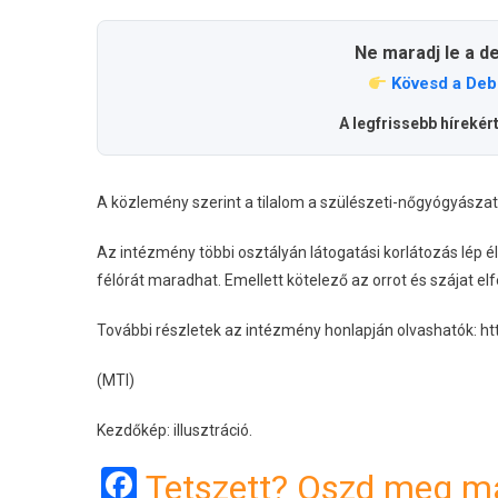
Ne maradj le a d
Kövesd a Deb
A legfrissebb hírekér
A közlemény szerint a tilalom a szülészeti-nőgyógyászati
Az intézmény többi osztályán látogatási korlátozás lép é
félórát maradhat. Emellett kötelező az orrot és szájat el
További részletek az intézmény honlapján olvashatók: htt
(MTI)
Kezdőkép: illusztráció.
Facebook
Tetszett? Oszd meg má