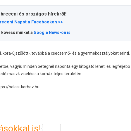
ebreceni és országos hírekről!
receni Napot a Facebookon >>
t kövess minket a
Google News-on is
, kora-újszülött-, továbbá a csecsemő- és a gyermekosztályokat érinti.
letbe, vagyis minden betegnél naponta egy látogató lehet, és legfeljebb
fedő maszk viselése a kórház teljes területén.
ps://halasi-korhaz.hu
sokkal is!