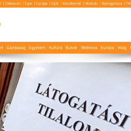
t
Debrecen
Eger
Európa
Győr
Kecskemét
Miskolc
Nyíregyháza
Pé
p
rt
Gazdaság
Egyetem
Kultúra
Bulvár
Wellness
Európa
Világ