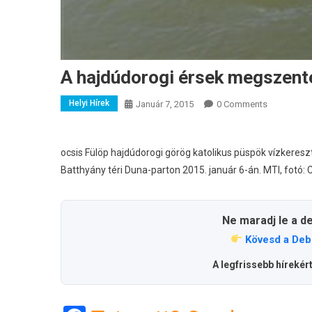
A hajdúdorogi érsek megszente
Helyi Hírek
Január 7, 2015
0 Comments
ocsis Fülöp hajdúdorogi görög katolikus püspök vízkeresz
Batthyány téri Duna-parton 2015. január 6-án. MTI, fotó:
Ne maradj le a d
Kövesd a Deb
A legfrissebb hírekér