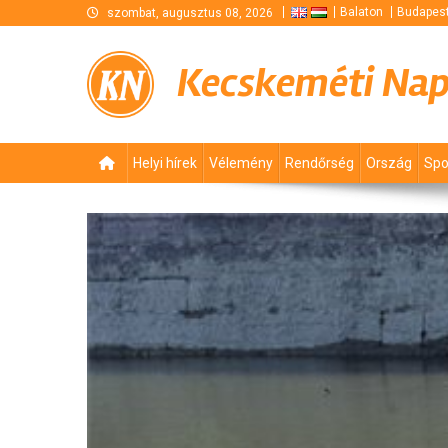
Skip
Balaton
Budapes
szombat, augusztus 08, 2026
to
content
Kecskeméti Na
Helyi hírek
Vélemény
Rendőrség
Ország
Spo