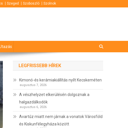
cs
Szeged
Szoboszló
Szolnok
Utazás
LEGFRISSEBB HÍREK
Kimonó-és kerámiakiállítás nyílt Kecskeméten
augusztus 7, 2026
A vészhelyzet elkerülésén dolgoznak a
halgazdálkodók
augusztus 6, 2026
Avartűz miatt nem járnak a vonatok Városföld
és Kiskunfélegyháza között