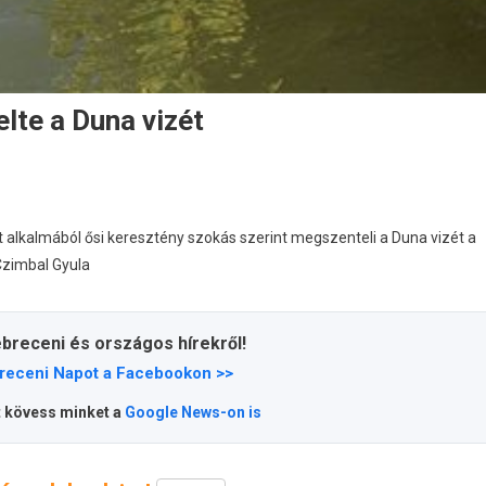
lte a Duna vizét
t alkalmából ősi keresztény szokás szerint megszenteli a Duna vizét a
 Czimbal Gyula
ebreceni és országos hírekről!
receni Napot a Facebookon >>
t kövess minket a
Google News-on is