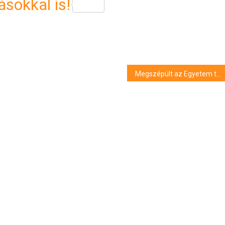
sokkal is!
Megszépült az Egyetem tér