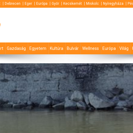
t
Debrecen
Eger
Európa
Győr
Kecskemét
Miskolc
Nyíregyháza
Pé
p
rt
Gazdaság
Egyetem
Kultúra
Bulvár
Wellness
Európa
Világ