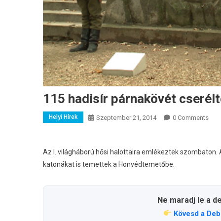
115 hadisír párnakövét cserél
Helyi Hírek
Szeptember 21, 2014
0 Comments
Az I. világháború hősi halottaira emlékeztek szombaton. 
katonákat is temettek a Honvédtemetőbe.
Ne maradj le a d
Kövesd a Deb