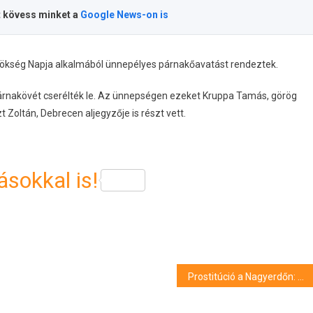
t kövess minket a
Google News-on is
rökség Napja alkalmából ünnepélyes párnakőavatást rendeztek.
árnakövét cserélték le. Az ünnepségen ezeket Kruppa Tamás, görög
Zoltán, Debrecen aljegyzője is részt vett.
sokkal is!
Prostitúció a Nagyerdőn: pénzért kínálgatták a testüket a Hadházi úton