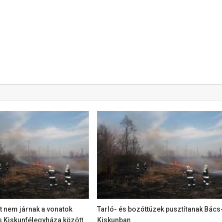
t nem járnak a vonatok
Tarló- és bozóttüzek pusztítanak Bács
s Kiskunfélegyháza között
Kiskunban