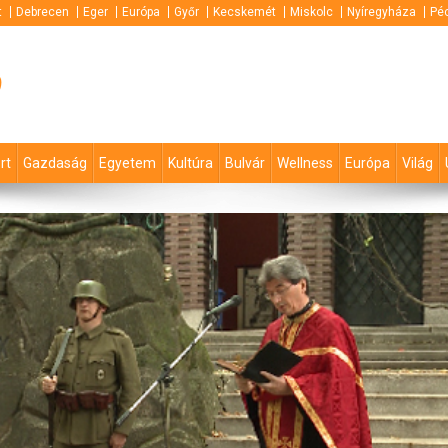
t
Debrecen
Eger
Európa
Győr
Kecskemét
Miskolc
Nyíregyháza
Pé
p
rt
Gazdaság
Egyetem
Kultúra
Bulvár
Wellness
Európa
Világ