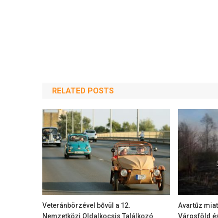
RELATED POSTS
Veteránbörzével bővül a 12.
Avartűz miat
Nemzetközi Oldalkocsis Találkozó
Városföld é