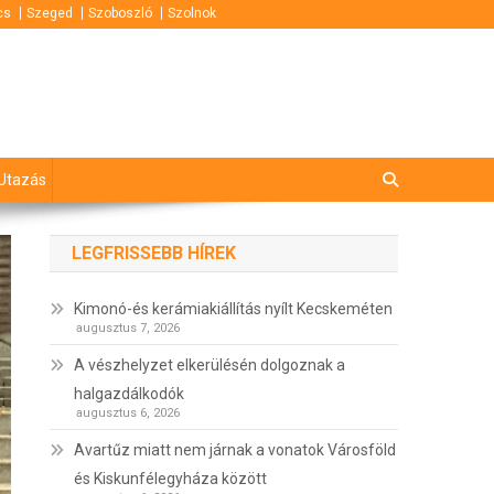
cs
Szeged
Szoboszló
Szolnok
Utazás
LEGFRISSEBB HÍREK
Kimonó-és kerámiakiállítás nyílt Kecskeméten
augusztus 7, 2026
A vészhelyzet elkerülésén dolgoznak a
halgazdálkodók
augusztus 6, 2026
Avartűz miatt nem járnak a vonatok Városföld
és Kiskunfélegyháza között