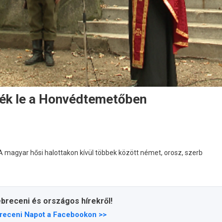
ték le a Honvédtemetőben
A magyar hősi halottakon kívül többek között német, orosz, szerb
ebreceni és országos hírekről!
receni Napot a Facebookon >>