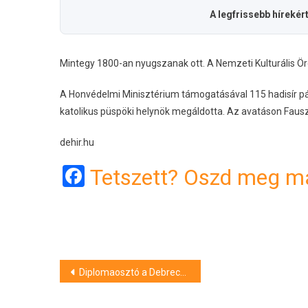
A legfrissebb hírekér
Mintegy 1800-an nyugszanak ott. A Nemzeti Kulturális Ö
A Honvédelmi Minisztérium támogatásával 115 hadisír p
katolikus püspöki helynök megáldotta. Az avatáson Fauszt 
dehir.hu
Facebook
Tetszett? Oszd meg má
Bejegyzés
Diplomaosztó a Debreceni Egyetem Általános Orvostudományi Karán: itt a végzősök névsora
navigáció