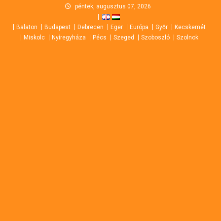
Skip
péntek, augusztus 07, 2026
to
Balaton
Budapest
Debrecen
Eger
Európa
Győr
Kecskemét
content
Miskolc
Nyíregyháza
Pécs
Szeged
Szoboszló
Szolnok