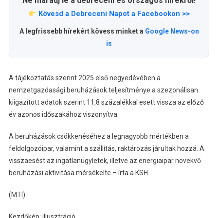
Ne maradj le a debreceni és országos hírekről!
Kövesd a Debreceni Napot a Facebookon >>
A legfrissebb hírekért kövess minket a
Google News-on
is
A tájékoztatás szerint 2025 első negyedévében a
nemzetgazdasági beruházások teljesítménye a szezonálisan
kiigazított adatok szerint 11,8 százalékkal esett vissza az előző
év azonos időszakához viszonyítva.
A beruházások csökkenéséhez a legnagyobb mértékben a
feldolgozóipar, valamint a szállítás, raktározás járultak hozzá. A
visszaesést az ingatlanügyletek, illetve az energiaipar növekvő
beruházási aktivitása mérsékelte – írta a KSH.
(MTI)
Kezdőkép: illusztráció.