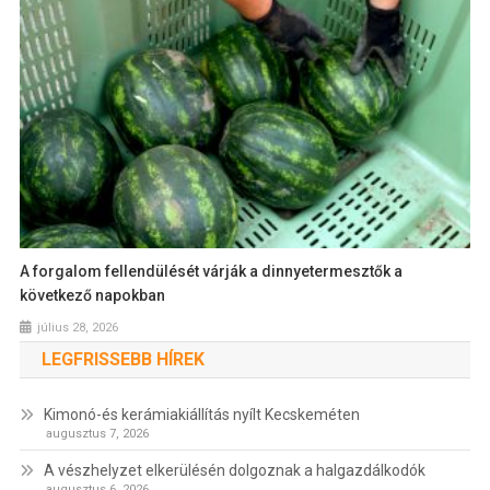
A forgalom fellendülését várják a dinnyetermesztők a
következő napokban
július 28, 2026
LEGFRISSEBB HÍREK
Kimonó-és kerámiakiállítás nyílt Kecskeméten
augusztus 7, 2026
A vészhelyzet elkerülésén dolgoznak a halgazdálkodók
augusztus 6, 2026