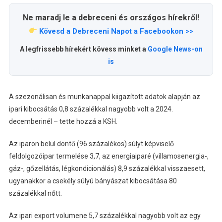
Ne maradj le a debreceni és országos hírekről!
Kövesd a Debreceni Napot a Facebookon >>
A legfrissebb hírekért kövess minket a
Google News-on
is
A szezonálisan és munkanappal kiigazított adatok alapján az
ipari kibocsátás 0,8 százalékkal nagyobb volt a 2024.
decemberinél – tette hozzá a KSH.
Az iparon belül döntő (96 százalékos) súlyt képviselő
feldolgozóipar termelése 3,7, az energiaiparé (villamosenergia-,
gáz-, gőzellátás, légkondicionálás) 8,9 százalékkal visszaesett,
ugyanakkor a csekély súlyú bányászat kibocsátása 80
százalékkal nőtt.
Az ipari export volumene 5,7 százalékkal nagyobb volt az egy