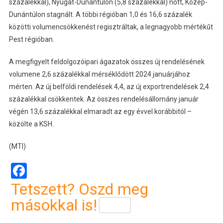
százalékkal), Nyugat-Dunántúlon (5,8 százalékkal) nőtt, Közép-
Dunántúlon stagnált. A többi régióban 1,0 és 16,6 százalék
közötti volumencsökkenést regisztráltak, a legnagyobb mértékűt
Pest régióban.
A megfigyelt feldolgozóipari ágazatok összes új rendelésének
volumene 2,6 százalékkal mérséklődött 2024 januárjához
mérten. Az új belföldi rendelések 4,4, az új exportrendelések 2,4
százalékkal csökkentek. Az összes rendelésállomány január
végén 13,6 százalékkal elmaradt az egy évvel korábbitól –
közölte a KSH.
(MTI)
Facebook
Tetszett? Oszd meg
másokkal is!