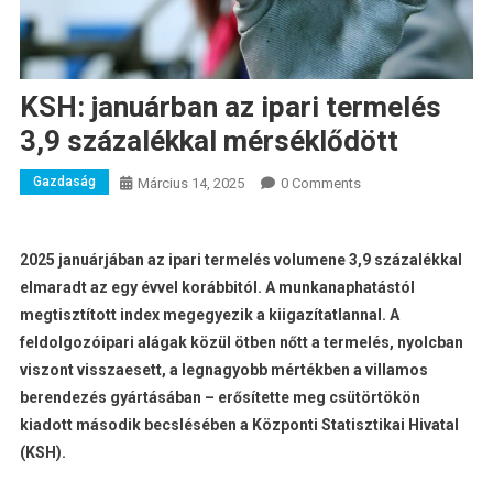
KSH: januárban az ipari termelés
3,9 százalékkal mérséklődött
Gazdaság
Március 14, 2025
0 Comments
2025 januárjában az ipari termelés volumene 3,9 százalékkal
elmaradt az egy évvel korábbitól. A munkanaphatástól
megtisztított index megegyezik a kiigazítatlannal. A
feldolgozóipari alágak közül ötben nőtt a termelés, nyolcban
viszont visszaesett, a legnagyobb mértékben a villamos
berendezés gyártásában – erősítette meg csütörtökön
kiadott második becslésében a Központi Statisztikai Hivatal
(KSH).