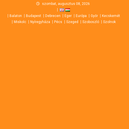
Skip
szombat, augusztus 08, 2026
to
Balaton
Budapest
Debrecen
Eger
Európa
Győr
Kecskemét
content
Miskolc
Nyíregyháza
Pécs
Szeged
Szoboszló
Szolnok