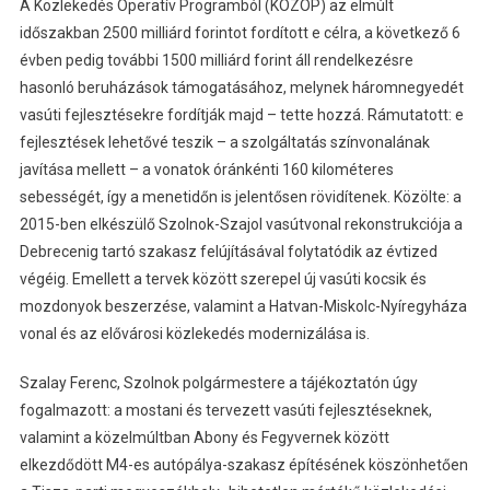
A Közlekedés Operatív Programból (KÖZOP) az elmúlt
időszakban 2500 milliárd forintot fordított e célra, a következő 6
évben pedig további 1500 milliárd forint áll rendelkezésre
hasonló beruházások támogatásához, melynek háromnegyedét
vasúti fejlesztésekre fordítják majd – tette hozzá. Rámutatott: e
fejlesztések lehetővé teszik – a szolgáltatás színvonalának
javítása mellett – a vonatok óránkénti 160 kilométeres
sebességét, így a menetidőn is jelentősen rövidítenek. Közölte: a
2015-ben elkészülő Szolnok-Szajol vasútvonal rekonstrukciója a
Debrecenig tartó szakasz felújításával folytatódik az évtized
végéig. Emellett a tervek között szerepel új vasúti kocsik és
mozdonyok beszerzése, valamint a Hatvan-Miskolc-Nyíregyháza
vonal és az elővárosi közlekedés modernizálása is.
Szalay Ferenc, Szolnok polgármestere a tájékoztatón úgy
fogalmazott: a mostani és tervezett vasúti fejlesztéseknek,
valamint a közelmúltban Abony és Fegyvernek között
elkezdődött M4-es autópálya-szakasz építésének köszönhetően