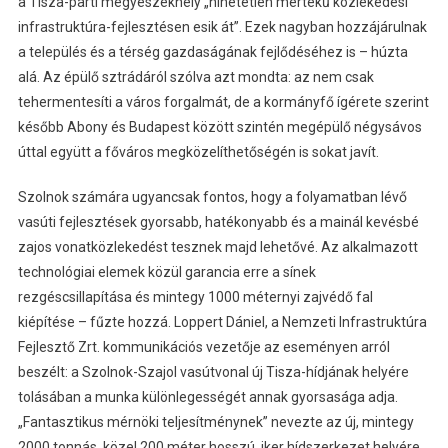
a Tisza-parti megyeszékhely „hihetetlen mértékű közlekedési
infrastruktúra-fejlesztésen esik át”. Ezek nagyban hozzájárulnak
a település és a térség gazdaságának fejlődéséhez is – húzta
alá. Az épülő sztrádáról szólva azt mondta: az nem csak
tehermentesíti a város forgalmát, de a kormányfő ígérete szerint
később Abony és Budapest között szintén megépülő négysávos
úttal együtt a főváros megközelíthetőségén is sokat javít.
Szolnok számára ugyancsak fontos, hogy a folyamatban lévő
vasúti fejlesztések gyorsabb, hatékonyabb és a mainál kevésbé
zajos vonatközlekedést tesznek majd lehetővé. Az alkalmazott
technológiai elemek közül garancia erre a sínek
rezgéscsillapítása és mintegy 1000 méternyi zajvédő fal
kiépítése – fűzte hozzá. Loppert Dániel, a Nemzeti Infrastruktúra
Fejlesztő Zrt. kommunikációs vezetője az eseményen arról
beszélt: a Szolnok-Szajol vasútvonal új Tisza-hídjának helyére
tolásában a munka különlegességét annak gyorsasága adja.
„Fantasztikus mérnöki teljesítménynek” nevezte az új, mintegy
2000 tonnás, közel 200 méter hosszú, iker hídszerkezet helyére