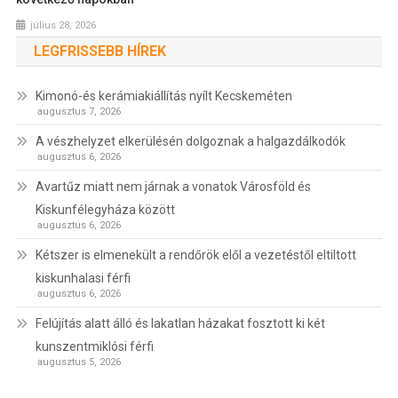
július 28, 2026
LEGFRISSEBB HÍREK
Kimonó-és kerámiakiállítás nyílt Kecskeméten
augusztus 7, 2026
A vészhelyzet elkerülésén dolgoznak a halgazdálkodók
augusztus 6, 2026
Avartűz miatt nem járnak a vonatok Városföld és
Kiskunfélegyháza között
augusztus 6, 2026
Kétszer is elmenekült a rendőrök elől a vezetéstől eltiltott
kiskunhalasi férfi
augusztus 6, 2026
Felújítás alatt álló és lakatlan házakat fosztott ki két
kunszentmiklósi férfi
augusztus 5, 2026