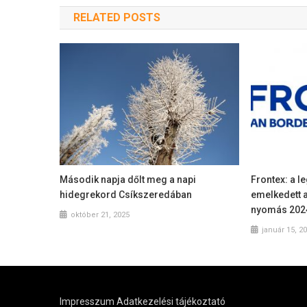
RELATED POSTS
Második napja dőlt meg a napi
Frontex: a l
hidegrekord Csíkszeredában
emelkedett a
nyomás 202
október 21, 2025
január 15, 2
Impresszum
Adatkezelési tájékoztató