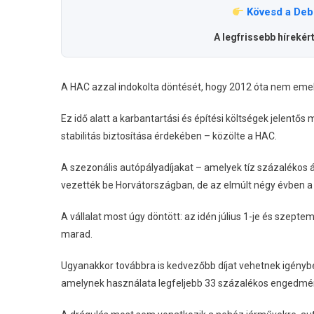
Kövesd a Deb
A legfrissebb hírekér
A HAC azzal indokolta döntését, hogy 2012 óta nem emel
Ez idő alatt a karbantartási és építési költségek jelentős 
stabilitás biztosítása érdekében – közölte a HAC.
A szezonális autópályadíjakat – amelyek tíz százalékos
vezették be Horvátországban, de az elmúlt négy évben a
A vállalat most úgy döntött: az idén július 1-je és szepte
marad.
Ugyanakkor továbbra is kedvezőbb díjat vehetnek igénybe
amelynek használata legfeljebb 33 százalékos engedmény