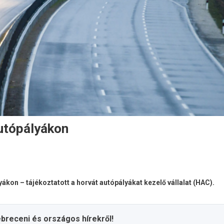
autópályákon
lyákon – tájékoztatott a horvát autópályákat kezelő vállalat (HAC).
ebreceni és országos hírekről!