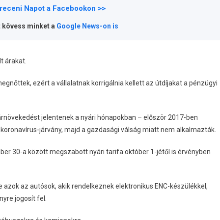
receni Napot a Facebookon >>
t kövess minket a
Google News-on is
t árakat.
megnőttek, ezért a vállalatnak korrigálnia kellett az útdíjakat a pénzügyi
 árnövekedést jelentenek a nyári hónapokban – először 2017-ben
 koronavírus-járvány, majd a gazdasági válság miatt nem alkalmazták.
mber 30-a között megszabott nyári tarifa október 1-jétől is érvényben
 azok az autósok, akik rendelkeznek elektronikus ENC-készülékkel,
re jogosít fel.