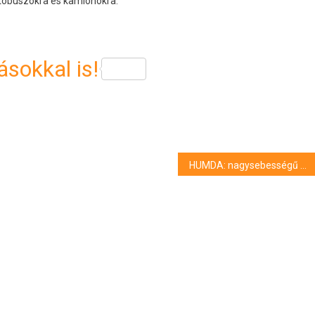
tóbuszokra és kamionokra.
sokkal is!
HUMDA: nagysebességű oválpálya-elemet építenek a ZalaZONE járműipari tesztpályán