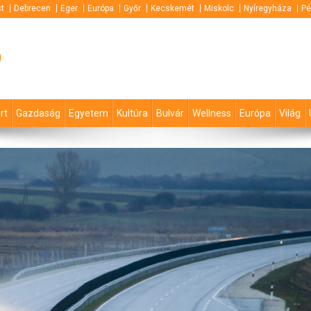
t
Debrecen
Eger
Európa
Győr
Kecskemét
Miskolc
Nyíregyháza
Pé
p
rt
Gazdaság
Egyetem
Kultúra
Bulvár
Wellness
Európa
Világ