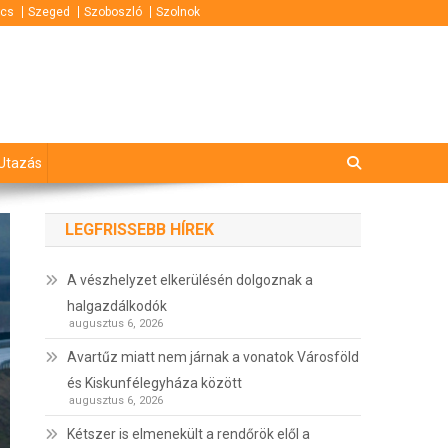
cs
Szeged
Szoboszló
Szolnok
Utazás
LEGFRISSEBB HÍREK
A vészhelyzet elkerülésén dolgoznak a
halgazdálkodók
augusztus 6, 2026
Avartűz miatt nem járnak a vonatok Városföld
és Kiskunfélegyháza között
augusztus 6, 2026
Kétszer is elmenekült a rendőrök elől a