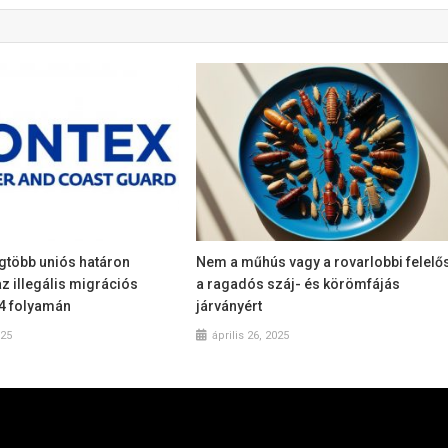
egtöbb uniós határon
Nem a műhús vagy a rovarlobbi felelő
z illegális migrációs
a ragadós száj- és körömfájás
4 folyamán
járványért
025
április 26, 2025