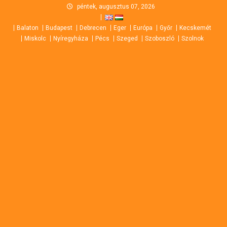
Skip
péntek, augusztus 07, 2026
to
Balaton
Budapest
Debrecen
Eger
Európa
Győr
Kecskemét
content
Miskolc
Nyíregyháza
Pécs
Szeged
Szoboszló
Szolnok