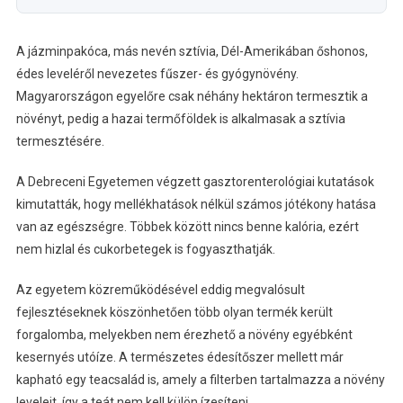
A jázminpakóca, más nevén sztívia, Dél-Amerikában őshonos,
édes leveléről nevezetes fűszer- és gyógynövény.
Magyarországon egyelőre csak néhány hektáron termesztik a
növényt, pedig a hazai termőföldek is alkalmasak a sztívia
termesztésére.
A Debreceni Egyetemen végzett gasztorenterológiai kutatások
kimutatták, hogy mellékhatások nélkül számos jótékony hatása
van az egészségre. Többek között nincs benne kalória, ezért
nem hizlal és cukorbetegek is fogyaszthatják.
Az egyetem közreműködésével eddig megvalósult
fejlesztéseknek köszönhetően több olyan termék került
forgalomba, melyekben nem érezhető a növény egyébként
kesernyés utóíze. A természetes édesítőszer mellett már
kapható egy teacsalád is, amely a filterben tartalmazza a növény
leveleit, így a teát nem kell külön ízesíteni.