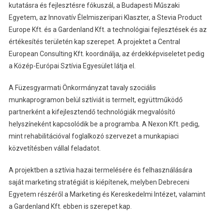
kutatásra és fejlesztésre fókuszál, a Budapesti Műszaki
Egyetem, az Innovatív Élelmiszeripari Klaszter, a Stevia Product
Europe Kft. és a Gardenland Kft. a technológiai fejlesztések és az
értékesítés területén kap szerepet. A projektet a Central
European Consulting Kft. koordinálja, az érdekképviseletet pedig
a Közép-Európai Sztívia Egyesület látja el.
A Füzesgyarmati Önkormányzat tavaly szociális
munkaprogramon belül sztíviát is termelt, együttműködő
partnerként a kifejlesztendő technológiák megvalósító
helyszíneként kapcsolódik be a programba. A Nexon Kft. pedig,
mint rehabilitációval foglalkozó szervezet a munkapiaci
közvetítésben vállal feladatot.
A projektben a sztívia hazai termelésére és felhasználására
saját marketing stratégiát is kiépítenek, melyben Debreceni
Egyetem részéről a Marketing és Kereskedelmi Intézet, valamint
a Gardenland Kft. ebben is szerepet kap.