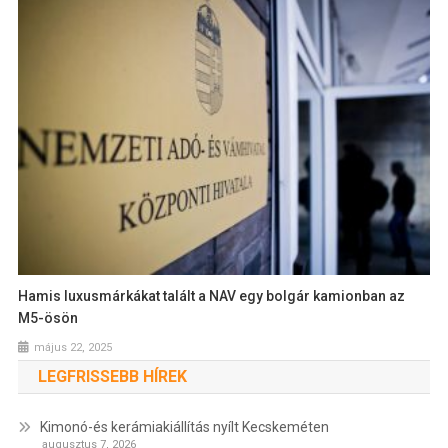
Hamis luxusmárkákat talált a NAV egy bolgár kamionban az
M5-ösön
május 22, 2025
LEGFRISSEBB HÍREK
Kimonó-és kerámiakiállítás nyílt Kecskeméten
augusztus 7, 2026