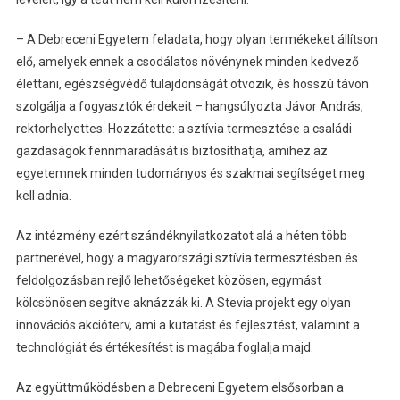
– A Debreceni Egyetem feladata, hogy olyan termékeket állítson
elő, amelyek ennek a csodálatos növénynek minden kedvező
élettani, egészségvédő tulajdonságát ötvözik, és hosszú távon
szolgálja a fogyasztók érdekeit – hangsúlyozta Jávor András,
rektorhelyettes. Hozzátette: a sztívia termesztése a családi
gazdaságok fennmaradását is biztosíthatja, amihez az
egyetemnek minden tudományos és szakmai segítséget meg
kell adnia.
Az intézmény ezért szándéknyilatkozatot alá a héten több
partnerével, hogy a magyarországi sztívia termesztésben és
feldolgozásban rejlő lehetőségeket közösen, egymást
kölcsönösen segítve aknázzák ki. A Stevia projekt egy olyan
innovációs akcióterv, ami a kutatást és fejlesztést, valamint a
technológiát és értékesítést is magába foglalja majd.
Az együttműködésben a Debreceni Egyetem elsősorban a