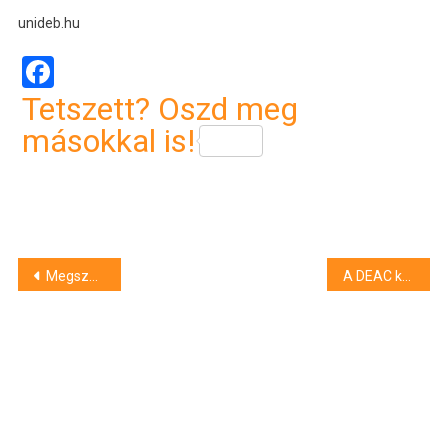
unideb.hu
Facebook
Tetszett? Oszd meg
másokkal is!
Bejegyzés
Megszépült az Egyetem tér
A DEAC kosárlabdacsapata nyerte a Hepp Kupát
navigáció