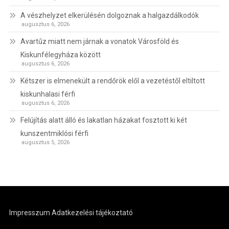
A vészhelyzet elkerülésén dolgoznak a halgazdálkodók
augusztus 6, 2026
Avartűz miatt nem járnak a vonatok Városföld és
Kiskunfélegyháza között
augusztus 6, 2026
Kétszer is elmenekült a rendőrök elől a vezetéstől eltiltott
kiskunhalasi férfi
augusztus 6, 2026
Felújítás alatt álló és lakatlan házakat fosztott ki két
kunszentmiklósi férfi
augusztus 5, 2026
Impresszum
Adatkezelési tájékoztató