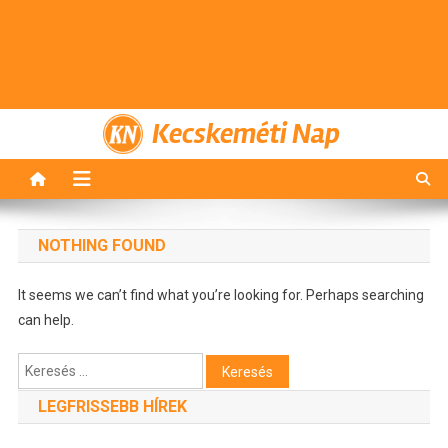
Kecskeméti Nap
NOTHING FOUND
It seems we can’t find what you’re looking for. Perhaps searching
can help.
Keresés:
LEGFRISSEBB HÍREK