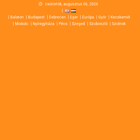
Skip
csütörtök, augusztus 06, 2026
to
Balaton
Budapest
Debrecen
Eger
Európa
Győr
Kecskemét
content
Miskolc
Nyíregyháza
Pécs
Szeged
Szoboszló
Szolnok