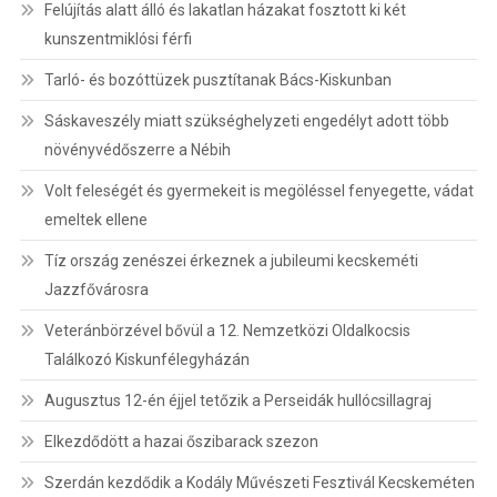
Felújítás alatt álló és lakatlan házakat fosztott ki két
kunszentmiklósi férfi
Tarló- és bozóttüzek pusztítanak Bács-Kiskunban
Sáskaveszély miatt szükséghelyzeti engedélyt adott több
növényvédőszerre a Nébih
Volt feleségét és gyermekeit is megöléssel fenyegette, vádat
emeltek ellene
Tíz ország zenészei érkeznek a jubileumi kecskeméti
Jazzfővárosra
Veteránbörzével bővül a 12. Nemzetközi Oldalkocsis
Találkozó Kiskunfélegyházán
Augusztus 12-én éjjel tetőzik a Perseidák hullócsillagraj
Elkezdődött a hazai őszibarack szezon
Szerdán kezdődik a Kodály Művészeti Fesztivál Kecskeméten