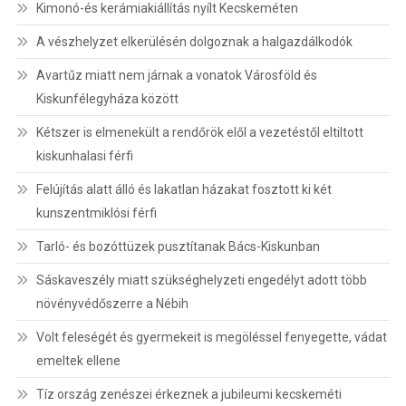
Kimonó-és kerámiakiállítás nyílt Kecskeméten
A vészhelyzet elkerülésén dolgoznak a halgazdálkodók
Avartűz miatt nem járnak a vonatok Városföld és
Kiskunfélegyháza között
Kétszer is elmenekült a rendőrök elől a vezetéstől eltiltott
kiskunhalasi férfi
Felújítás alatt álló és lakatlan házakat fosztott ki két
kunszentmiklósi férfi
Tarló- és bozóttüzek pusztítanak Bács-Kiskunban
Sáskaveszély miatt szükséghelyzeti engedélyt adott több
növényvédőszerre a Nébih
Volt feleségét és gyermekeit is megöléssel fenyegette, vádat
emeltek ellene
Tíz ország zenészei érkeznek a jubileumi kecskeméti