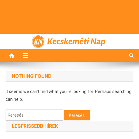
Kecskeméti Nap
NOTHING FOUND
It seems we can’t find what you’re looking for. Perhaps searching
can help.
Keresés:
LEGFRISSEBB HÍREK