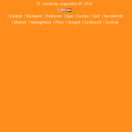
Skip
vasárnap, augusztus 09, 2026
to
Balaton
Budapest
Debrecen
Eger
Európa
Győr
Kecskemét
content
Miskolc
Nyíregyháza
Pécs
Szeged
Szoboszló
Szolnok