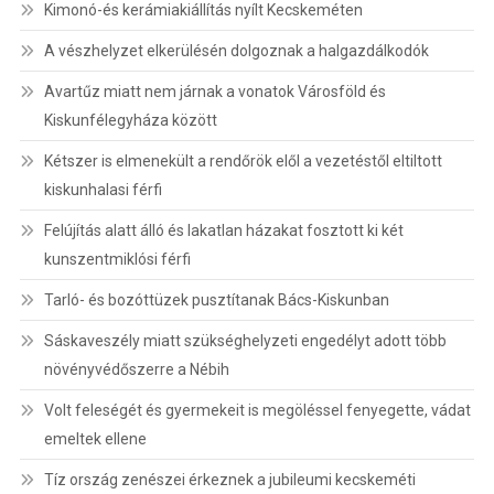
Kimonó-és kerámiakiállítás nyílt Kecskeméten
A vészhelyzet elkerülésén dolgoznak a halgazdálkodók
Avartűz miatt nem járnak a vonatok Városföld és
Kiskunfélegyháza között
Kétszer is elmenekült a rendőrök elől a vezetéstől eltiltott
kiskunhalasi férfi
Felújítás alatt álló és lakatlan házakat fosztott ki két
kunszentmiklósi férfi
Tarló- és bozóttüzek pusztítanak Bács-Kiskunban
Sáskaveszély miatt szükséghelyzeti engedélyt adott több
növényvédőszerre a Nébih
Volt feleségét és gyermekeit is megöléssel fenyegette, vádat
emeltek ellene
Tíz ország zenészei érkeznek a jubileumi kecskeméti