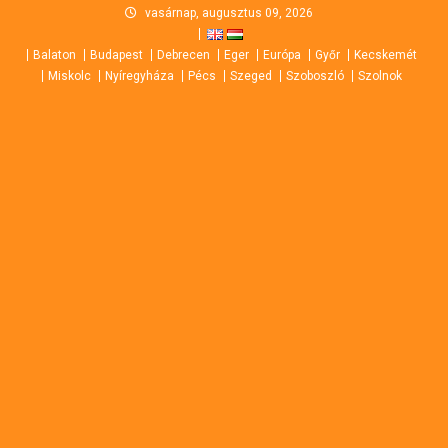
Skip
vasárnap, augusztus 09, 2026
to
Balaton
Budapest
Debrecen
Eger
Európa
Győr
Kecskemét
content
Miskolc
Nyíregyháza
Pécs
Szeged
Szoboszló
Szolnok