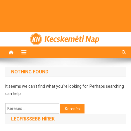
Kecskeméti Nap
NOTHING FOUND
It seems we can’t find what you’re looking for. Perhaps searching
can help.
Keresés:
LEGFRISSEBB HÍREK