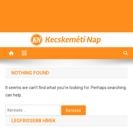
Kecskeméti Nap
NOTHING FOUND
It seems we can’t find what you’re looking for. Perhaps searching
can help.
Keresés:
LEGFRISSEBB HÍREK