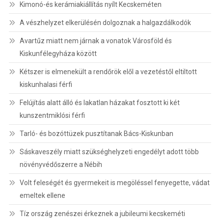
Kimonó-és kerámiakiállítás nyílt Kecskeméten
A vészhelyzet elkerülésén dolgoznak a halgazdálkodók
Avartűz miatt nem járnak a vonatok Városföld és
Kiskunfélegyháza között
Kétszer is elmenekült a rendőrök elől a vezetéstől eltiltott
kiskunhalasi férfi
Felújítás alatt álló és lakatlan házakat fosztott ki két
kunszentmiklósi férfi
Tarló- és bozóttüzek pusztítanak Bács-Kiskunban
Sáskaveszély miatt szükséghelyzeti engedélyt adott több
növényvédőszerre a Nébih
Volt feleségét és gyermekeit is megöléssel fenyegette, vádat
emeltek ellene
Tíz ország zenészei érkeznek a jubileumi kecskeméti