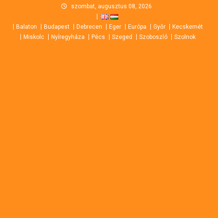
Skip
szombat, augusztus 08, 2026
to
Balaton
Budapest
Debrecen
Eger
Európa
Győr
Kecskemét
content
Miskolc
Nyíregyháza
Pécs
Szeged
Szoboszló
Szolnok