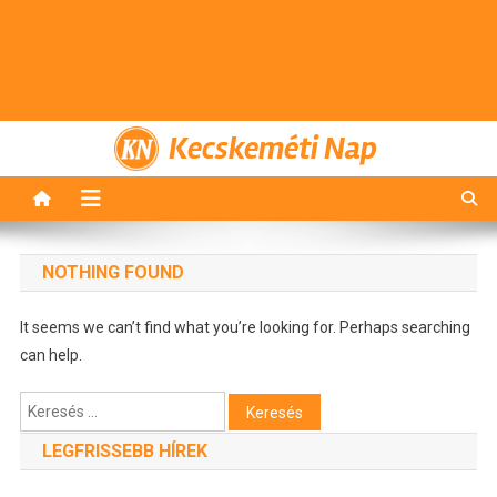
Kecskeméti Nap
NOTHING FOUND
It seems we can’t find what you’re looking for. Perhaps searching
can help.
Keresés:
LEGFRISSEBB HÍREK