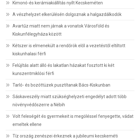
Kimonó-és kerámiakiállítás nyílt Kecskeméten
A vészhelyzet elkerülésén dolgoznak a halgazdálkodók
Avartűz miatt nem járnak a vonatok Városföld és
Kiskunfélegyháza között
Kétszer is elmenekült a rendőrök elől a vezetéstől eltiltott
kiskunhalasi férfi
Felújítás alatt álló és lakatlan házakat fosztott ki két
kunszentmiklósi férfi
Tarló- és bozóttüzek pusztítanak Bács-Kiskunban
Sáskaveszély miatt szükséghelyzeti engedélyt adott több
növényvédőszerre a Nébih
Volt feleségét és gyermekeit is megöléssel fenyegette, vádat
emeltek ellene
Tíz ország zenészei érkeznek a jubileumi kecskeméti