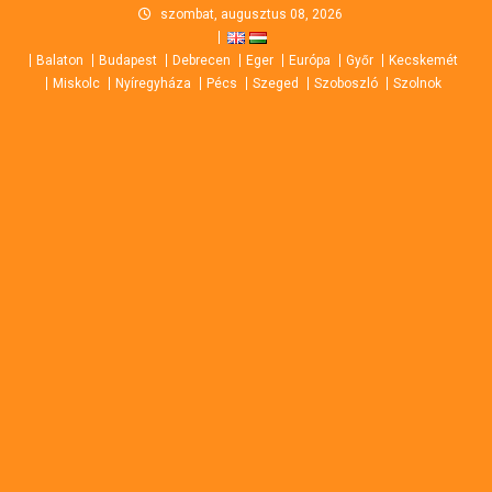
Skip
szombat, augusztus 08, 2026
to
Balaton
Budapest
Debrecen
Eger
Európa
Győr
Kecskemét
content
Miskolc
Nyíregyháza
Pécs
Szeged
Szoboszló
Szolnok