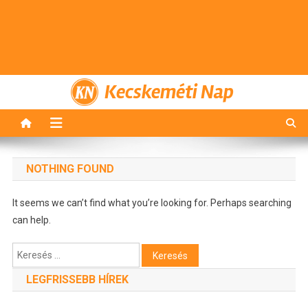
Kecskeméti Nap
NOTHING FOUND
It seems we can’t find what you’re looking for. Perhaps searching
can help.
Keresés:
LEGFRISSEBB HÍREK