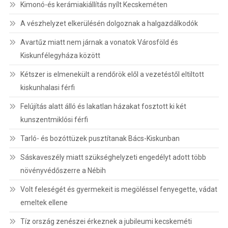
Kimonó-és kerámiakiállítás nyílt Kecskeméten
A vészhelyzet elkerülésén dolgoznak a halgazdálkodók
Avartűz miatt nem járnak a vonatok Városföld és
Kiskunfélegyháza között
Kétszer is elmenekült a rendőrök elől a vezetéstől eltiltott
kiskunhalasi férfi
Felújítás alatt álló és lakatlan házakat fosztott ki két
kunszentmiklósi férfi
Tarló- és bozóttüzek pusztítanak Bács-Kiskunban
Sáskaveszély miatt szükséghelyzeti engedélyt adott több
növényvédőszerre a Nébih
Volt feleségét és gyermekeit is megöléssel fenyegette, vádat
emeltek ellene
Tíz ország zenészei érkeznek a jubileumi kecskeméti