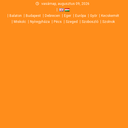
Skip
vasárnap, augusztus 09, 2026
to
Balaton
Budapest
Debrecen
Eger
Európa
Győr
Kecskemét
content
Miskolc
Nyíregyháza
Pécs
Szeged
Szoboszló
Szolnok