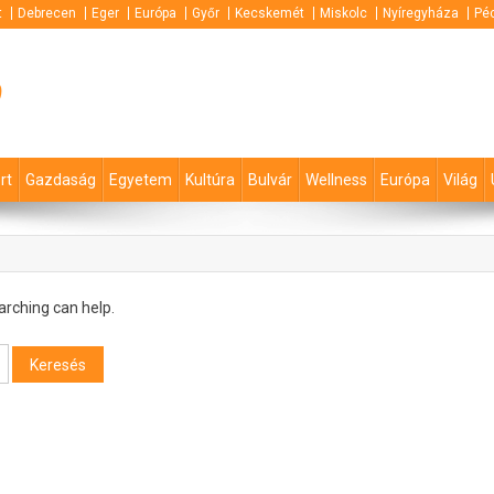
t
Debrecen
Eger
Európa
Győr
Kecskemét
Miskolc
Nyíregyháza
Pé
p
rt
Gazdaság
Egyetem
Kultúra
Bulvár
Wellness
Európa
Világ
arching can help.