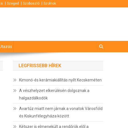
cs
Szeged
Szoboszló
Szolnok
Utazás
LEGFRISSEBB HÍREK
Kimonó-és kerámiakiállítás nyílt Kecskeméten
A vészhelyzet elkerülésén dolgoznak a
halgazdálkodók
Avartűz miatt nem járnak a vonatok Városföld
és Kiskunfélegyháza között
Kétszer is elmenekült a rendőrök elől a