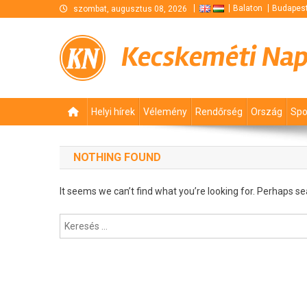
Skip
Balaton
Budapes
szombat, augusztus 08, 2026
to
content
Kecskeméti Na
Helyi hírek
Vélemény
Rendőrség
Ország
Spo
NOTHING FOUND
It seems we can’t find what you’re looking for. Perhaps se
Keresés: