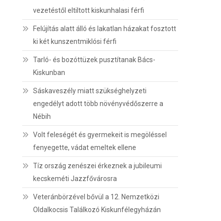
vezetéstől eltiltott kiskunhalasi férfi
Felújítás alatt álló és lakatlan házakat fosztott
ki két kunszentmiklósi férfi
Tarló- és bozóttüzek pusztítanak Bács-
Kiskunban
Sáskaveszély miatt szükséghelyzeti
engedélyt adott több növényvédőszerre a
Nébih
Volt feleségét és gyermekeit is megöléssel
fenyegette, vádat emeltek ellene
Tíz ország zenészei érkeznek a jubileumi
kecskeméti Jazzfővárosra
Veteránbörzével bővül a 12. Nemzetközi
Oldalkocsis Találkozó Kiskunfélegyházán