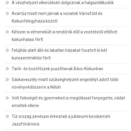
A vészhelyzet elkerülésén dolgoznak a halgazdálkodók
Avartűz miatt nem járnak a vonatok Városföld és
Kiskunfélegyháza között
Kétszer is elmenekült a rendőrök elől a vezetéstől eltiltott
kiskunhalasi férfi
Felújítás alatt álló és lakatlan házakat fosztott ki két
kunszentmiklósi férfi
Tarló- és bozóttüzek pusztítanak Bács-Kiskunban
Sáskaveszély miatt szükséghelyzeti engedélyt adott több
növényvédőszerre a Nébih
Volt feleségét és gyermekeit is megöléssel fenyegette, vádat
emeltek ellene
Tíz ország zenészei érkeznek a jubileumi kecskeméti
Jazzfővárosra