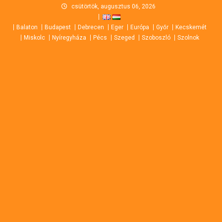
Skip
csütörtök, augusztus 06, 2026
to
Balaton
Budapest
Debrecen
Eger
Európa
Győr
Kecskemét
content
Miskolc
Nyíregyháza
Pécs
Szeged
Szoboszló
Szolnok