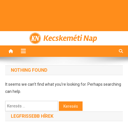
Kecskeméti Nap
NOTHING FOUND
It seems we can’t find what you’re looking for. Perhaps searching
can help.
Keresés:
LEGFRISSEBB HÍREK