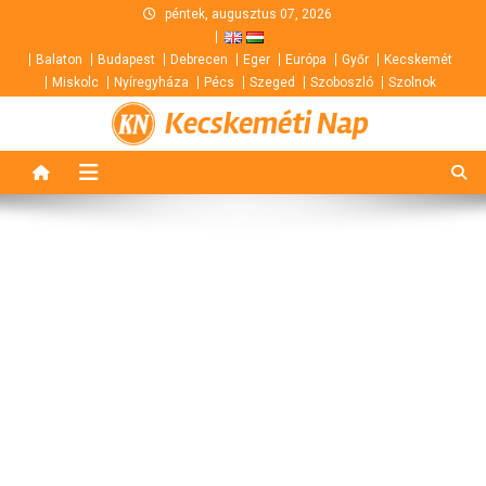
Skip
péntek, augusztus 07, 2026
to
Balaton
Budapest
Debrecen
Eger
Európa
Győr
Kecskemét
content
Miskolc
Nyíregyháza
Pécs
Szeged
Szoboszló
Szolnok
Kecskeméti Nap