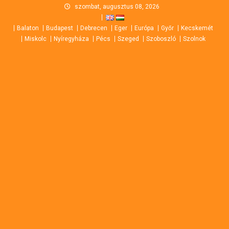
Skip
szombat, augusztus 08, 2026
to
Balaton
Budapest
Debrecen
Eger
Európa
Győr
Kecskemét
content
Miskolc
Nyíregyháza
Pécs
Szeged
Szoboszló
Szolnok