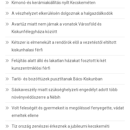
Kimonó-és kerámiakiállítás nyílt Kecskeméten
A vészhelyzet elkerülésén dolgoznak a halgazdálkodók
Avartűz miatt nem járnak a vonatok Városföld és
Kiskunfélegyháza között
Kétszer is elmenekült a rendőrök elől a vezetéstől eltiltott
kiskunhalasi férfi
Felújítás alatt álló és lakatlan házakat fosztott ki két
kunszentmiklósi férfi
Tarló- és bozóttüzek pusztítanak Bács-Kiskunban
Sáskaveszély miatt szükséghelyzeti engedélyt adott több
növényvédőszerre a Nébih
Volt feleségét és gyermekeit is megöléssel fenyegette, vádat
emeltek ellene
Tíz ország zenészei érkeznek a jubileumi kecskeméti