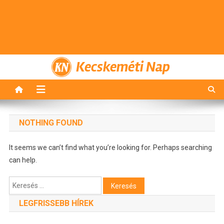
Kecskeméti Nap
NOTHING FOUND
It seems we can’t find what you’re looking for. Perhaps searching
can help.
Keresés:
LEGFRISSEBB HÍREK