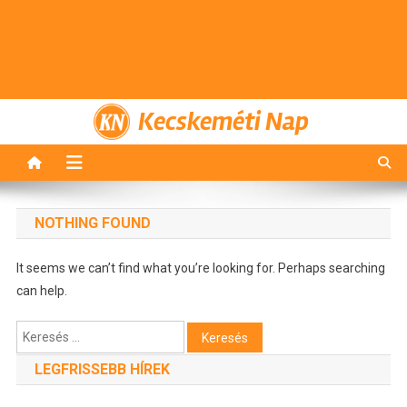
Kecskeméti Nap
NOTHING FOUND
It seems we can’t find what you’re looking for. Perhaps searching
can help.
Keresés:
LEGFRISSEBB HÍREK