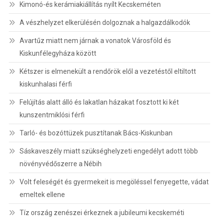
Kimonó-és kerámiakiállítás nyílt Kecskeméten
A vészhelyzet elkerülésén dolgoznak a halgazdálkodók
Avartűz miatt nem járnak a vonatok Városföld és
Kiskunfélegyháza között
Kétszer is elmenekült a rendőrök elől a vezetéstől eltiltott
kiskunhalasi férfi
Felújítás alatt álló és lakatlan házakat fosztott ki két
kunszentmiklósi férfi
Tarló- és bozóttüzek pusztítanak Bács-Kiskunban
Sáskaveszély miatt szükséghelyzeti engedélyt adott több
növényvédőszerre a Nébih
Volt feleségét és gyermekeit is megöléssel fenyegette, vádat
emeltek ellene
Tíz ország zenészei érkeznek a jubileumi kecskeméti