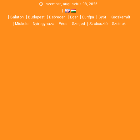
Skip
szombat, augusztus 08, 2026
to
Balaton
Budapest
Debrecen
Eger
Európa
Győr
Kecskemét
content
Miskolc
Nyíregyháza
Pécs
Szeged
Szoboszló
Szolnok