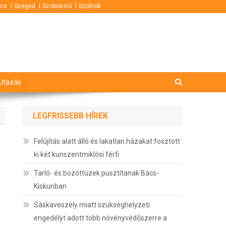
cs
Szeged
Szoboszló
Szolnok
Utazás
LEGFRISSEBB HÍREK
Felújítás alatt álló és lakatlan házakat fosztott
ki két kunszentmiklósi férfi
Tarló- és bozóttüzek pusztítanak Bács-
Kiskunban
Sáskaveszély miatt szükséghelyzeti
engedélyt adott több növényvédőszerre a