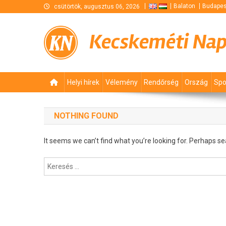
Skip
Balaton
Budapes
csütörtök, augusztus 06, 2026
to
content
Kecskeméti Na
Helyi hírek
Vélemény
Rendőrség
Ország
Spo
NOTHING FOUND
It seems we can’t find what you’re looking for. Perhaps se
Keresés: