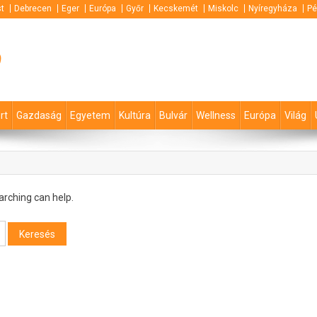
t
Debrecen
Eger
Európa
Győr
Kecskemét
Miskolc
Nyíregyháza
Pé
p
rt
Gazdaság
Egyetem
Kultúra
Bulvár
Wellness
Európa
Világ
arching can help.