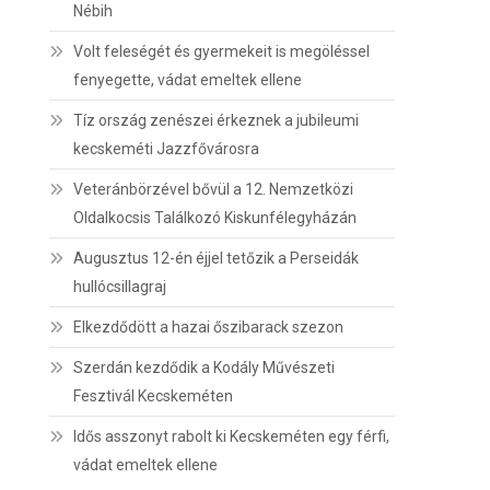
Nébih
Volt feleségét és gyermekeit is megöléssel
fenyegette, vádat emeltek ellene
Tíz ország zenészei érkeznek a jubileumi
kecskeméti Jazzfővárosra
Veteránbörzével bővül a 12. Nemzetközi
Oldalkocsis Találkozó Kiskunfélegyházán
Augusztus 12-én éjjel tetőzik a Perseidák
hullócsillagraj
Elkezdődött a hazai őszibarack szezon
Szerdán kezdődik a Kodály Művészeti
Fesztivál Kecskeméten
Idős asszonyt rabolt ki Kecskeméten egy férfi,
vádat emeltek ellene