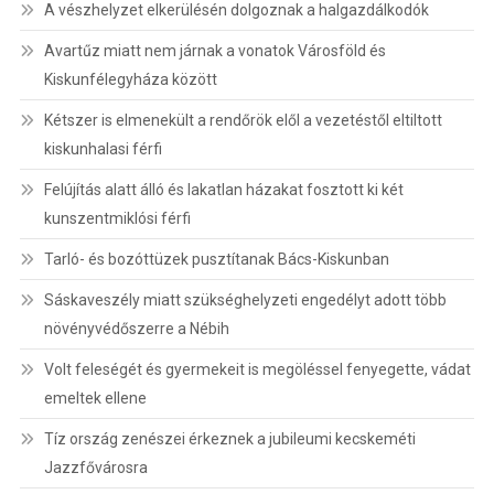
A vészhelyzet elkerülésén dolgoznak a halgazdálkodók
Avartűz miatt nem járnak a vonatok Városföld és
Kiskunfélegyháza között
Kétszer is elmenekült a rendőrök elől a vezetéstől eltiltott
kiskunhalasi férfi
Felújítás alatt álló és lakatlan házakat fosztott ki két
kunszentmiklósi férfi
Tarló- és bozóttüzek pusztítanak Bács-Kiskunban
Sáskaveszély miatt szükséghelyzeti engedélyt adott több
növényvédőszerre a Nébih
Volt feleségét és gyermekeit is megöléssel fenyegette, vádat
emeltek ellene
Tíz ország zenészei érkeznek a jubileumi kecskeméti
Jazzfővárosra