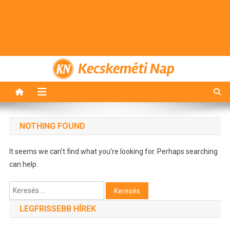
Kecskeméti Nap
NOTHING FOUND
It seems we can’t find what you’re looking for. Perhaps searching
can help.
Keresés:
LEGFRISSEBB HÍREK