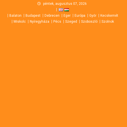
Skip
péntek, augusztus 07, 2026
to
Balaton
Budapest
Debrecen
Eger
Európa
Győr
Kecskemét
content
Miskolc
Nyíregyháza
Pécs
Szeged
Szoboszló
Szolnok