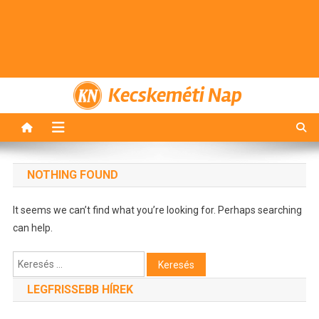
Kecskeméti Nap
NOTHING FOUND
It seems we can’t find what you’re looking for. Perhaps searching
can help.
Keresés:
LEGFRISSEBB HÍREK