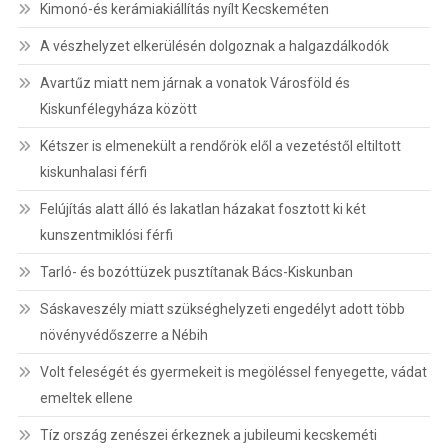
Kimonó-és kerámiakiállítás nyílt Kecskeméten
A vészhelyzet elkerülésén dolgoznak a halgazdálkodók
Avartűz miatt nem járnak a vonatok Városföld és
Kiskunfélegyháza között
Kétszer is elmenekült a rendőrök elől a vezetéstől eltiltott
kiskunhalasi férfi
Felújítás alatt álló és lakatlan házakat fosztott ki két
kunszentmiklósi férfi
Tarló- és bozóttüzek pusztítanak Bács-Kiskunban
Sáskaveszély miatt szükséghelyzeti engedélyt adott több
növényvédőszerre a Nébih
Volt feleségét és gyermekeit is megöléssel fenyegette, vádat
emeltek ellene
Tíz ország zenészei érkeznek a jubileumi kecskeméti