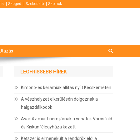
cs
Szeged
Szoboszló
Szolnok
Utazás
LEGFRISSEBB HÍREK
Kimonó-és kerámiakiállítás nyílt Kecskeméten
A vészhelyzet elkerülésén dolgoznak a
halgazdálkodók
Avartűz miatt nem járnak a vonatok Városföld
és Kiskunfélegyháza között
Kétszer is elmenekült a rendőrök elől a