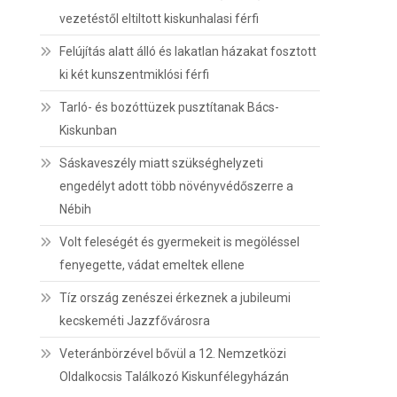
vezetéstől eltiltott kiskunhalasi férfi
Felújítás alatt álló és lakatlan házakat fosztott
ki két kunszentmiklósi férfi
Tarló- és bozóttüzek pusztítanak Bács-
Kiskunban
Sáskaveszély miatt szükséghelyzeti
engedélyt adott több növényvédőszerre a
Nébih
Volt feleségét és gyermekeit is megöléssel
fenyegette, vádat emeltek ellene
Tíz ország zenészei érkeznek a jubileumi
kecskeméti Jazzfővárosra
Veteránbörzével bővül a 12. Nemzetközi
Oldalkocsis Találkozó Kiskunfélegyházán