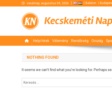
Skip
Balaton
Budapes
vasárnap, augusztus 09, 2026
to
content
Kecskeméti Na
Helyi hírek
Vélemény
Rendőrség
Ország
Spo
NOTHING FOUND
It seems we can’t find what you’re looking for. Perhaps se
Keresés: