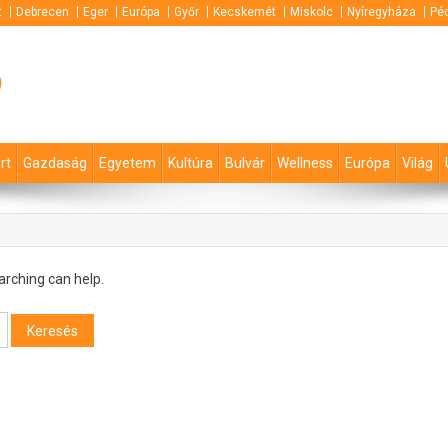
t
Debrecen
Eger
Európa
Győr
Kecskemét
Miskolc
Nyíregyháza
Pé
p
rt
Gazdaság
Egyetem
Kultúra
Bulvár
Wellness
Európa
Világ
arching can help.