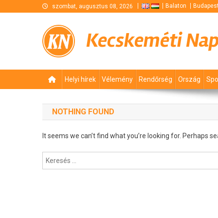
Skip
Balaton
Budapes
szombat, augusztus 08, 2026
to
content
Kecskeméti Na
Helyi hírek
Vélemény
Rendőrség
Ország
Spo
NOTHING FOUND
It seems we can’t find what you’re looking for. Perhaps se
Keresés: