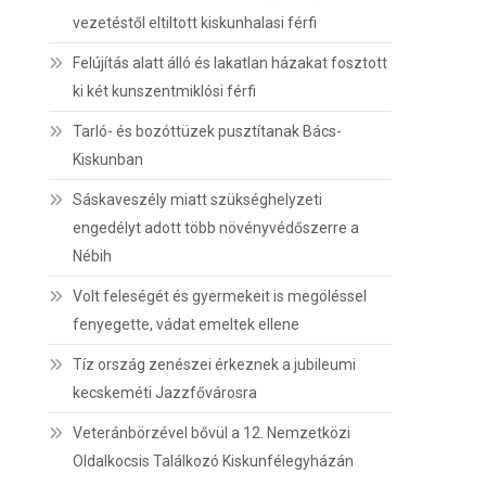
vezetéstől eltiltott kiskunhalasi férfi
Felújítás alatt álló és lakatlan házakat fosztott
ki két kunszentmiklósi férfi
Tarló- és bozóttüzek pusztítanak Bács-
Kiskunban
Sáskaveszély miatt szükséghelyzeti
engedélyt adott több növényvédőszerre a
Nébih
Volt feleségét és gyermekeit is megöléssel
fenyegette, vádat emeltek ellene
Tíz ország zenészei érkeznek a jubileumi
kecskeméti Jazzfővárosra
Veteránbörzével bővül a 12. Nemzetközi
Oldalkocsis Találkozó Kiskunfélegyházán