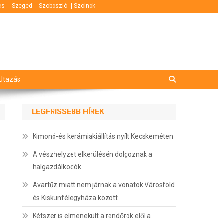
cs
Szeged
Szoboszló
Szolnok
Utazás
LEGFRISSEBB HÍREK
Kimonó-és kerámiakiállítás nyílt Kecskeméten
A vészhelyzet elkerülésén dolgoznak a
halgazdálkodók
Avartűz miatt nem járnak a vonatok Városföld
és Kiskunfélegyháza között
Kétszer is elmenekült a rendőrök elől a