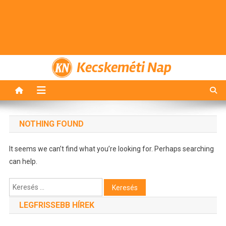
Kecskeméti Nap
NOTHING FOUND
It seems we can’t find what you’re looking for. Perhaps searching
can help.
Keresés:
LEGFRISSEBB HÍREK