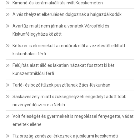
Kimonó-és kerámiakiállítás nyílt Kecskeméten
A vészhelyzet elkerülésén dolgoznak a halgazdálkodók
Avartűz miatt nem járnak a vonatok Városföld és
Kiskunfélegyháza között
Kétszer is elmenekült a rendőrök elől a vezetéstől eltiltott
kiskunhalasi férfi
Felújítás alatt álló és lakatlan házakat fosztott ki két
kunszentmiklósi férfi
Tarló- és bozóttüzek pusztítanak Bács-Kiskunban
Sáskaveszély miatt szükséghelyzeti engedélyt adott több
növényvédőszerre a Nébih
Volt feleségét és gyermekeit is megöléssel fenyegette, vádat
emeltek ellene
Tíz ország zenészei érkeznek a jubileumi kecskeméti