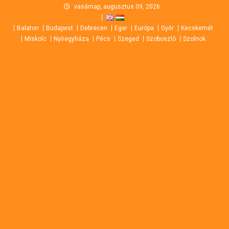
Skip
vasárnap, augusztus 09, 2026
to
Balaton
Budapest
Debrecen
Eger
Európa
Győr
Kecskemét
content
Miskolc
Nyíregyháza
Pécs
Szeged
Szoboszló
Szolnok