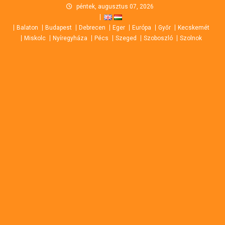
Skip
péntek, augusztus 07, 2026
to
Balaton
Budapest
Debrecen
Eger
Európa
Győr
Kecskemét
content
Miskolc
Nyíregyháza
Pécs
Szeged
Szoboszló
Szolnok