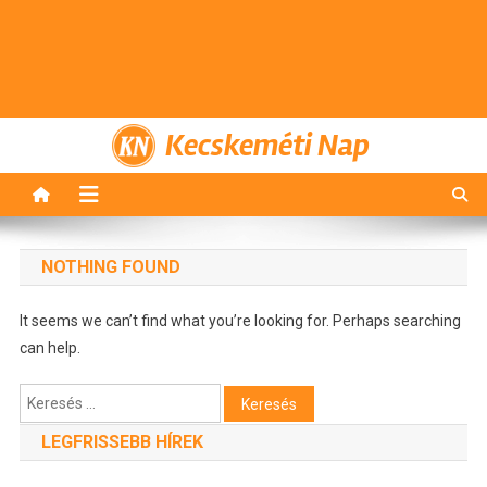
Kecskeméti Nap
NOTHING FOUND
It seems we can’t find what you’re looking for. Perhaps searching
can help.
Keresés:
LEGFRISSEBB HÍREK