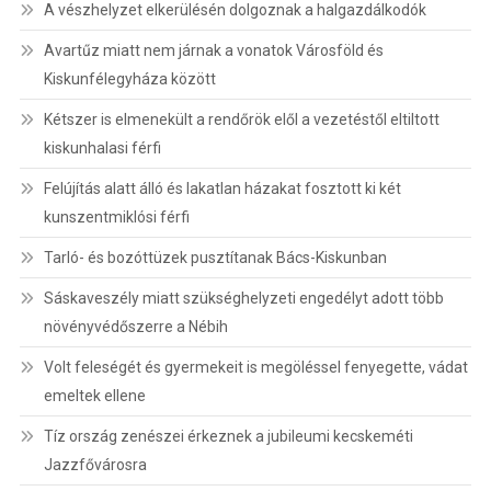
A vészhelyzet elkerülésén dolgoznak a halgazdálkodók
Avartűz miatt nem járnak a vonatok Városföld és
Kiskunfélegyháza között
Kétszer is elmenekült a rendőrök elől a vezetéstől eltiltott
kiskunhalasi férfi
Felújítás alatt álló és lakatlan házakat fosztott ki két
kunszentmiklósi férfi
Tarló- és bozóttüzek pusztítanak Bács-Kiskunban
Sáskaveszély miatt szükséghelyzeti engedélyt adott több
növényvédőszerre a Nébih
Volt feleségét és gyermekeit is megöléssel fenyegette, vádat
emeltek ellene
Tíz ország zenészei érkeznek a jubileumi kecskeméti
Jazzfővárosra