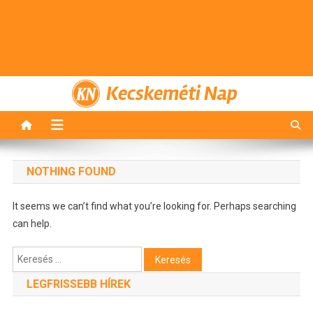
Kecskeméti Nap
NOTHING FOUND
It seems we can’t find what you’re looking for. Perhaps searching
can help.
Keresés:
LEGFRISSEBB HÍREK