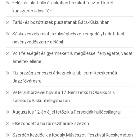
Felújítás alatt álló és lakatlan házakat fosztott ki két
kunszentmiklósi férfi
Tarló- és bozóttüzek pusztítanak Bács-Kiskunban
Sáskaveszély miatt szükséghelyzeti engedélyt adott több
növényvédőszerre a Nébih
Volt feleségét és gyermekeit is megöléssel fenyegette, vádat
emeltek ellene
Tíz ország zenészei érkeznek a jubileumi kecskeméti
Jazzfővárosra
Veteránbörzével bővül a 12. Nemzetközi Oldalkocsis
Találkozó Kiskunfélegyházán
Augusztus 12-én éjjel tetőzik a Perseidák hullócsillagraj
Elkezdődött a hazai őszibarack szezon
Szerdán kezdődik a Kodály Művészeti Fesztivál Kecskeméten