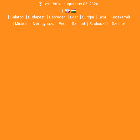
Skip
csütörtök, augusztus 06, 2026
to
Balaton
Budapest
Debrecen
Eger
Európa
Győr
Kecskemét
content
Miskolc
Nyíregyháza
Pécs
Szeged
Szoboszló
Szolnok