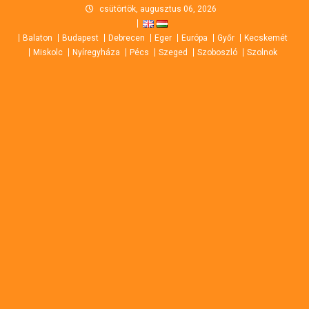
Skip
csütörtök, augusztus 06, 2026
to
Balaton
Budapest
Debrecen
Eger
Európa
Győr
Kecskemét
content
Miskolc
Nyíregyháza
Pécs
Szeged
Szoboszló
Szolnok