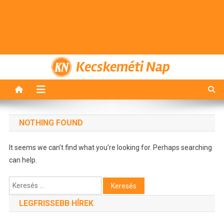
Kecskeméti Nap
NOTHING FOUND
It seems we can’t find what you’re looking for. Perhaps searching
can help.
Keresés:
LEGFRISSEBB HÍREK