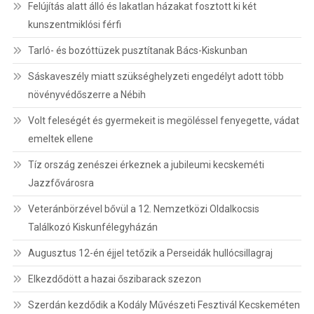
Felújítás alatt álló és lakatlan házakat fosztott ki két
kunszentmiklósi férfi
Tarló- és bozóttüzek pusztítanak Bács-Kiskunban
Sáskaveszély miatt szükséghelyzeti engedélyt adott több
növényvédőszerre a Nébih
Volt feleségét és gyermekeit is megöléssel fenyegette, vádat
emeltek ellene
Tíz ország zenészei érkeznek a jubileumi kecskeméti
Jazzfővárosra
Veteránbörzével bővül a 12. Nemzetközi Oldalkocsis
Találkozó Kiskunfélegyházán
Augusztus 12-én éjjel tetőzik a Perseidák hullócsillagraj
Elkezdődött a hazai őszibarack szezon
Szerdán kezdődik a Kodály Művészeti Fesztivál Kecskeméten