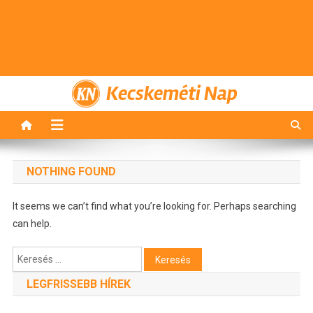
Kecskeméti Nap
NOTHING FOUND
It seems we can’t find what you’re looking for. Perhaps searching
can help.
Keresés:
LEGFRISSEBB HÍREK