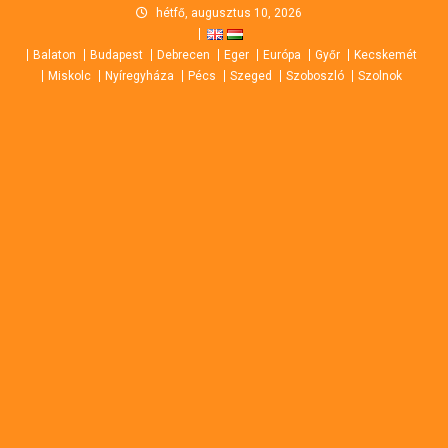
Skip
hétfő, augusztus 10, 2026
to
Balaton
Budapest
Debrecen
Eger
Európa
Győr
Kecskemét
content
Miskolc
Nyíregyháza
Pécs
Szeged
Szoboszló
Szolnok