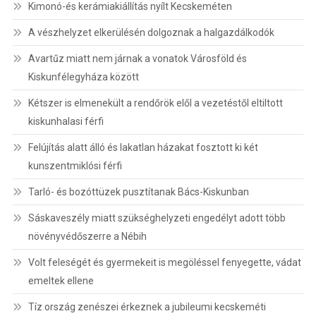
Kimonó-és kerámiakiállítás nyílt Kecskeméten
A vészhelyzet elkerülésén dolgoznak a halgazdálkodók
Avartűz miatt nem járnak a vonatok Városföld és
Kiskunfélegyháza között
Kétszer is elmenekült a rendőrök elől a vezetéstől eltiltott
kiskunhalasi férfi
Felújítás alatt álló és lakatlan házakat fosztott ki két
kunszentmiklósi férfi
Tarló- és bozóttüzek pusztítanak Bács-Kiskunban
Sáskaveszély miatt szükséghelyzeti engedélyt adott több
növényvédőszerre a Nébih
Volt feleségét és gyermekeit is megöléssel fenyegette, vádat
emeltek ellene
Tíz ország zenészei érkeznek a jubileumi kecskeméti