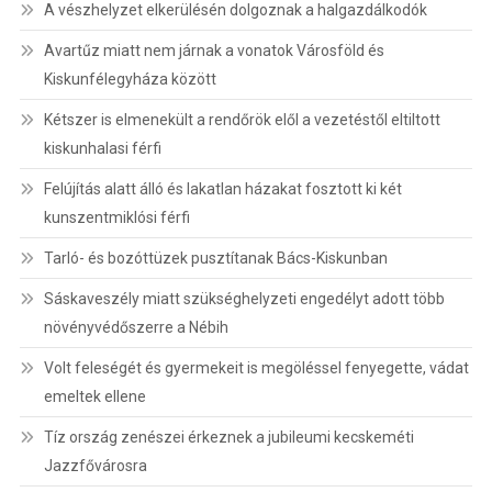
A vészhelyzet elkerülésén dolgoznak a halgazdálkodók
Avartűz miatt nem járnak a vonatok Városföld és
Kiskunfélegyháza között
Kétszer is elmenekült a rendőrök elől a vezetéstől eltiltott
kiskunhalasi férfi
Felújítás alatt álló és lakatlan házakat fosztott ki két
kunszentmiklósi férfi
Tarló- és bozóttüzek pusztítanak Bács-Kiskunban
Sáskaveszély miatt szükséghelyzeti engedélyt adott több
növényvédőszerre a Nébih
Volt feleségét és gyermekeit is megöléssel fenyegette, vádat
emeltek ellene
Tíz ország zenészei érkeznek a jubileumi kecskeméti
Jazzfővárosra