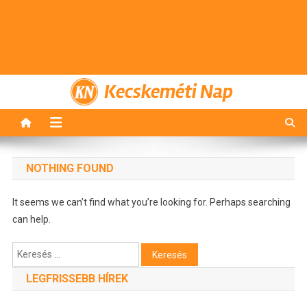
Kecskeméti Nap
NOTHING FOUND
It seems we can’t find what you’re looking for. Perhaps searching
can help.
Keresés:
LEGFRISSEBB HÍREK