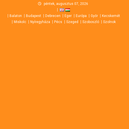
Skip
péntek, augusztus 07, 2026
to
Balaton
Budapest
Debrecen
Eger
Európa
Győr
Kecskemét
content
Miskolc
Nyíregyháza
Pécs
Szeged
Szoboszló
Szolnok