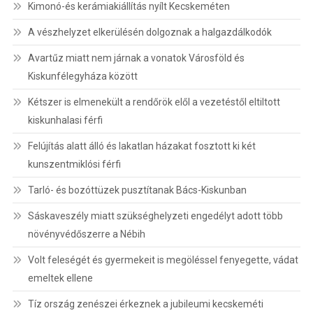
Kimonó-és kerámiakiállítás nyílt Kecskeméten
A vészhelyzet elkerülésén dolgoznak a halgazdálkodók
Avartűz miatt nem járnak a vonatok Városföld és
Kiskunfélegyháza között
Kétszer is elmenekült a rendőrök elől a vezetéstől eltiltott
kiskunhalasi férfi
Felújítás alatt álló és lakatlan házakat fosztott ki két
kunszentmiklósi férfi
Tarló- és bozóttüzek pusztítanak Bács-Kiskunban
Sáskaveszély miatt szükséghelyzeti engedélyt adott több
növényvédőszerre a Nébih
Volt feleségét és gyermekeit is megöléssel fenyegette, vádat
emeltek ellene
Tíz ország zenészei érkeznek a jubileumi kecskeméti