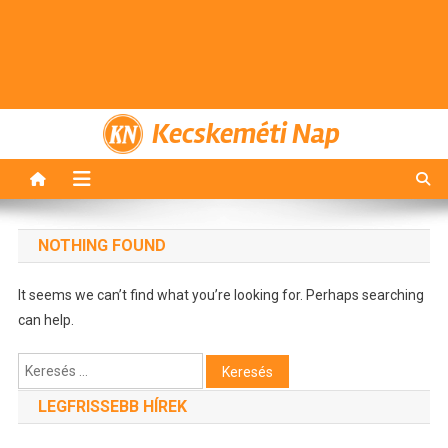
Kecskeméti Nap
NOTHING FOUND
It seems we can’t find what you’re looking for. Perhaps searching
can help.
Keresés:
LEGFRISSEBB HÍREK