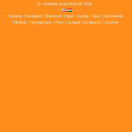
Skip
szombat, augusztus 08, 2026
to
Balaton
Budapest
Debrecen
Eger
Európa
Győr
Kecskemét
content
Miskolc
Nyíregyháza
Pécs
Szeged
Szoboszló
Szolnok