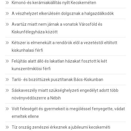
Kimonó-és kerámiakiállítás nyílt Kecskeméten
A vészhelyzet elkerülésén dolgoznak a halgazdálkodók
Avartűz miatt nem járnak a vonatok Városföld és
Kiskunfélegyháza között
Kétszer is elmenekült a rendőrök elől a vezetéstől eltiltott
kiskunhalasi férfi
Felújítás alatt álló és lakatlan házakat fosztott ki két
kunszentmiklósi férfi
Tarló- és bozóttüzek pusztítanak Bács-Kiskunban
Sáskaveszély miatt szükséghelyzeti engedélyt adott több
növényvédőszerre a Nébih
Volt feleségét és gyermekeit is megöléssel fenyegette, vádat
emeltek ellene
Tíz ország zenészei érkeznek a jubileumi kecskeméti