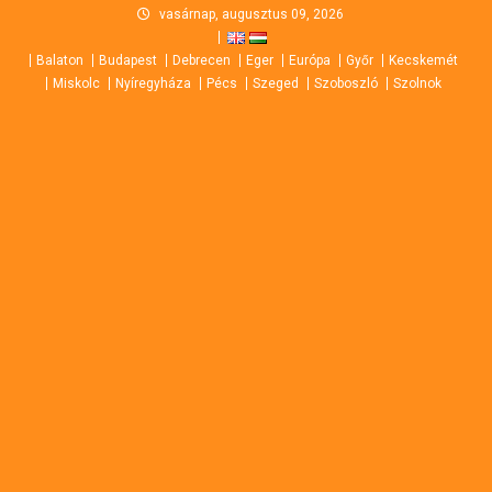
Skip
vasárnap, augusztus 09, 2026
to
Balaton
Budapest
Debrecen
Eger
Európa
Győr
Kecskemét
content
Miskolc
Nyíregyháza
Pécs
Szeged
Szoboszló
Szolnok