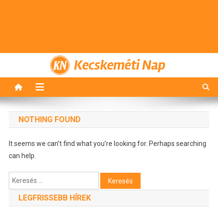
Kecskeméti Nap
NOTHING FOUND
It seems we can’t find what you’re looking for. Perhaps searching
can help.
Keresés:
LEGFRISSEBB HÍREK