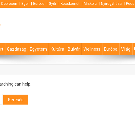
Debrecen
Eger
Európa
Győr
Kecskemét
Miskolc
Nyíregyháza
Pécs
p
rt
Gazdaság
Egyetem
Kultúra
Bulvár
Wellness
Európa
Világ
arching can help.