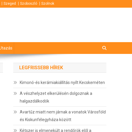
Szeged
Szoboszló
Szolnok
Utazás
LEGFRISSEBB HÍREK
Kimonó-és kerámiakiállítás nyílt Kecskeméten
A vészhelyzet elkerülésén dolgoznak a
halgazdálkodók
Avartűz miatt nem járnak a vonatok Városföld
és Kiskunfélegyháza között
Kétszer is elmenekült a rendőrök elől a