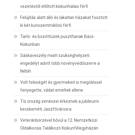
vezetéstől eltiltott kiskunhalasi férfi
Felújítás alatt álló és lakatlan házakat fosztott
ki két kunszentmiklósi férfi
Tarló- és bozóttüzek pusztítanak Bács-
Kiskunban
Sáskaveszély miatt szükséghelyzeti
engedélyt adott több növényvédőszerre a
Nébih
Volt feleségét és gyermekeit is megöléssel
fenyegette, vádat emeltek ellene
Tíz ország zenészei érkeznek a jubileumi
kecskeméti Jazzfővárosra
Veteránbörzével bővül a 12. Nemzetközi
Oldalkocsis Találkozó Kiskunfélegyházán