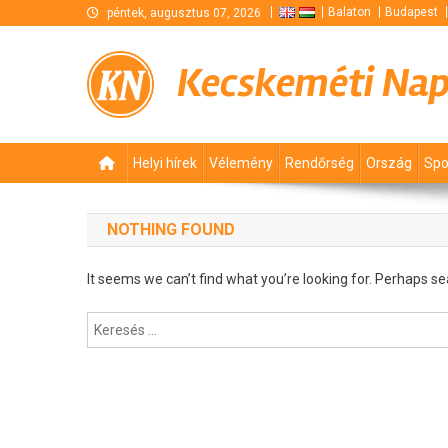
Skip
Balaton
Budapest
péntek, augusztus 07, 2026
to
content
Kecskeméti Na
Helyi hírek
Vélemény
Rendőrség
Ország
Spo
NOTHING FOUND
It seems we can’t find what you’re looking for. Perhaps se
Keresés: