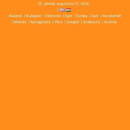
Skip
péntek, augusztus 07, 2026
to
Balaton
Budapest
Debrecen
Eger
Európa
Győr
Kecskemét
content
Miskolc
Nyíregyháza
Pécs
Szeged
Szoboszló
Szolnok