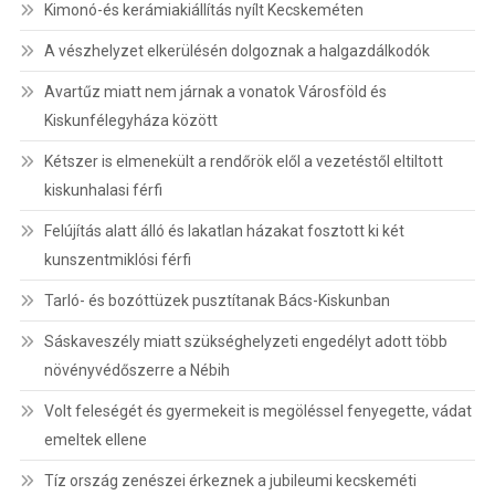
Kimonó-és kerámiakiállítás nyílt Kecskeméten
A vészhelyzet elkerülésén dolgoznak a halgazdálkodók
Avartűz miatt nem járnak a vonatok Városföld és
Kiskunfélegyháza között
Kétszer is elmenekült a rendőrök elől a vezetéstől eltiltott
kiskunhalasi férfi
Felújítás alatt álló és lakatlan házakat fosztott ki két
kunszentmiklósi férfi
Tarló- és bozóttüzek pusztítanak Bács-Kiskunban
Sáskaveszély miatt szükséghelyzeti engedélyt adott több
növényvédőszerre a Nébih
Volt feleségét és gyermekeit is megöléssel fenyegette, vádat
emeltek ellene
Tíz ország zenészei érkeznek a jubileumi kecskeméti