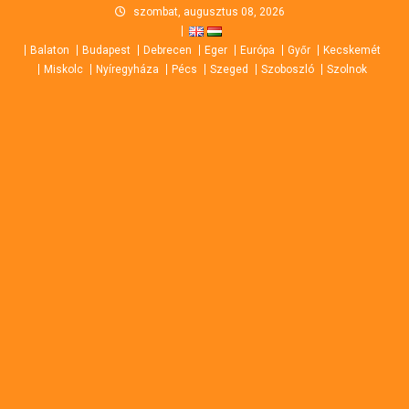
Skip
szombat, augusztus 08, 2026
to
Balaton
Budapest
Debrecen
Eger
Európa
Győr
Kecskemét
content
Miskolc
Nyíregyháza
Pécs
Szeged
Szoboszló
Szolnok