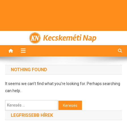
Kecskeméti Nap
NOTHING FOUND
It seems we can’t find what you’re looking for. Perhaps searching
can help.
Keresés:
LEGFRISSEBB HÍREK