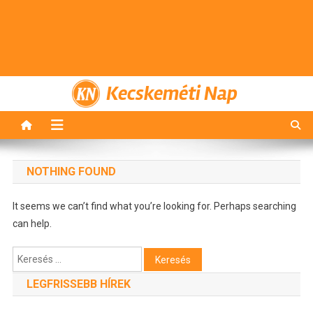
Kecskeméti Nap
NOTHING FOUND
It seems we can’t find what you’re looking for. Perhaps searching
can help.
Keresés:
LEGFRISSEBB HÍREK