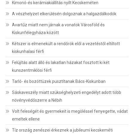
Kimonó-és kerámiakiállítás nyílt Kecskeméten
A vészhelyzet elkerülésén dolgoznak a halgazdálkodók
Avartűz miatt nem járnak a vonatok Városföld és
Kiskunfélegyháza között
Kétszer is elmenekült a rendőrök elől a vezetéstől eltiltott
kiskunhalasi férfi
Felújítás alatt álló és lakatlan házakat fosztott ki két
kunszentmiklósi férfi
Tarló- és bozóttüzek pusztítanak Bács-Kiskunban
Sáskaveszély miatt szükséghelyzeti engedélyt adott több
növényvédőszerre a Nébih
Volt feleségét és gyermekeit is megöléssel fenyegette, vádat
emeltek ellene
Tíz ország zenészei érkeznek a jubileumi kecskeméti