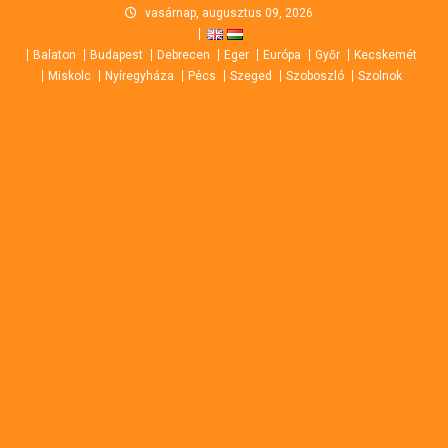
Skip
vasárnap, augusztus 09, 2026
to
Balaton
Budapest
Debrecen
Eger
Európa
Győr
Kecskemét
content
Miskolc
Nyíregyháza
Pécs
Szeged
Szoboszló
Szolnok