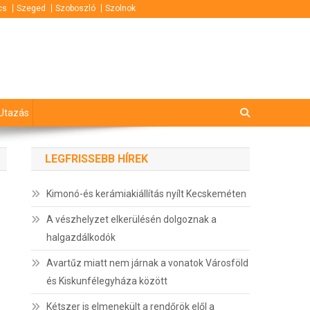
cs
Szeged
Szoboszló
Szolnok
Utazás
LEGFRISSEBB HÍREK
Kimonó-és kerámiakiállítás nyílt Kecskeméten
A vészhelyzet elkerülésén dolgoznak a
halgazdálkodók
Avartűz miatt nem járnak a vonatok Városföld
és Kiskunfélegyháza között
Kétszer is elmenekült a rendőrök elől a