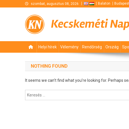
Skip
Balaton
Budapes
szombat, augusztus 08, 2026
to
content
Kecskeméti Na
Helyi hírek
Vélemény
Rendőrség
Ország
Spo
NOTHING FOUND
It seems we can’t find what you’re looking for. Perhaps se
Keresés: