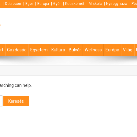
t
Debrecen
Eger
Európa
Győr
Kecskemét
Miskolc
Nyíregyháza
Pé
p
rt
Gazdaság
Egyetem
Kultúra
Bulvár
Wellness
Európa
Világ
arching can help.