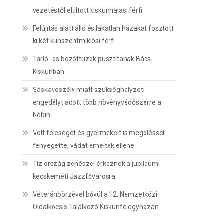
vezetéstől eltiltott kiskunhalasi férfi
Felújítás alatt álló és lakatlan házakat fosztott
ki két kunszentmiklósi férfi
Tarló- és bozóttüzek pusztítanak Bács-
Kiskunban
Sáskaveszély miatt szükséghelyzeti
engedélyt adott több növényvédőszerre a
Nébih
Volt feleségét és gyermekeit is megöléssel
fenyegette, vádat emeltek ellene
Tíz ország zenészei érkeznek a jubileumi
kecskeméti Jazzfővárosra
Veteránbörzével bővül a 12. Nemzetközi
Oldalkocsis Találkozó Kiskunfélegyházán