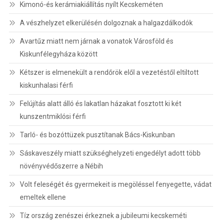
Kimonó-és kerámiakiállítás nyílt Kecskeméten
A vészhelyzet elkerülésén dolgoznak a halgazdálkodók
Avartűz miatt nem járnak a vonatok Városföld és
Kiskunfélegyháza között
Kétszer is elmenekült a rendőrök elől a vezetéstől eltiltott
kiskunhalasi férfi
Felújítás alatt álló és lakatlan házakat fosztott ki két
kunszentmiklósi férfi
Tarló- és bozóttüzek pusztítanak Bács-Kiskunban
Sáskaveszély miatt szükséghelyzeti engedélyt adott több
növényvédőszerre a Nébih
Volt feleségét és gyermekeit is megöléssel fenyegette, vádat
emeltek ellene
Tíz ország zenészei érkeznek a jubileumi kecskeméti