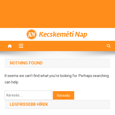
Kecskeméti Nap
NOTHING FOUND
It seems we can’t find what you’re looking for. Perhaps searching
can help.
Keresés:
LEGFRISSEBB HÍREK