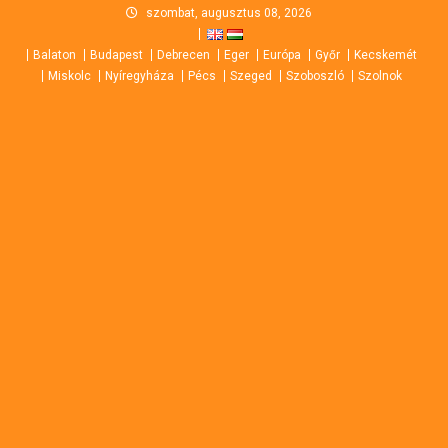
Skip
szombat, augusztus 08, 2026
to
Balaton
Budapest
Debrecen
Eger
Európa
Győr
Kecskemét
content
Miskolc
Nyíregyháza
Pécs
Szeged
Szoboszló
Szolnok