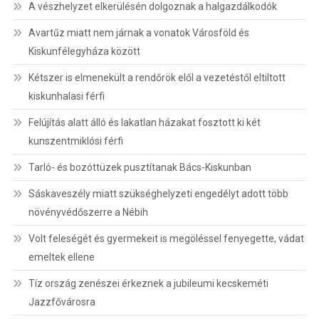
A vészhelyzet elkerülésén dolgoznak a halgazdálkodók
Avartűz miatt nem járnak a vonatok Városföld és
Kiskunfélegyháza között
Kétszer is elmenekült a rendőrök elől a vezetéstől eltiltott
kiskunhalasi férfi
Felújítás alatt álló és lakatlan házakat fosztott ki két
kunszentmiklósi férfi
Tarló- és bozóttüzek pusztítanak Bács-Kiskunban
Sáskaveszély miatt szükséghelyzeti engedélyt adott több
növényvédőszerre a Nébih
Volt feleségét és gyermekeit is megöléssel fenyegette, vádat
emeltek ellene
Tíz ország zenészei érkeznek a jubileumi kecskeméti
Jazzfővárosra