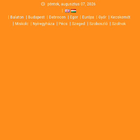
Skip
péntek, augusztus 07, 2026
to
Balaton
Budapest
Debrecen
Eger
Európa
Győr
Kecskemét
content
Miskolc
Nyíregyháza
Pécs
Szeged
Szoboszló
Szolnok