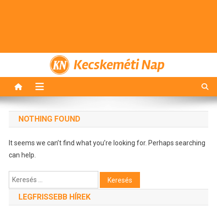
Kecskeméti Nap
NOTHING FOUND
It seems we can’t find what you’re looking for. Perhaps searching
can help.
Keresés:
LEGFRISSEBB HÍREK