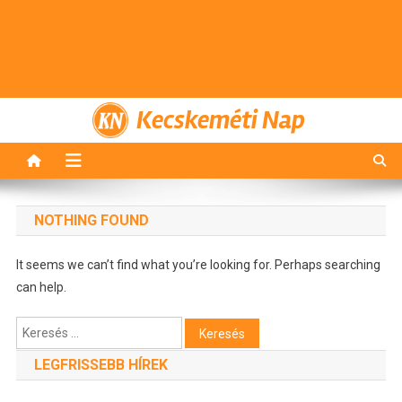
Kecskeméti Nap
NOTHING FOUND
It seems we can’t find what you’re looking for. Perhaps searching
can help.
Keresés:
LEGFRISSEBB HÍREK