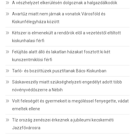
A vészhelyzet elkerülésén dolgoznak a halgazdálkodók
Avartűz miatt nem járnak a vonatok Városföld és
Kiskunfélegyháza között
Kétszer is elmenekült a rendőrök elől a vezetéstől eltiltott
kiskunhalasi férfi
Felújítás alatt álló és lakatlan házakat fosztott ki két
kunszentmiklósi férfi
Tarló- és bozóttüzek pusztítanak Bács-Kiskunban
Sáskaveszély miatt szükséghelyzeti engedélyt adott több
növényvédőszerre a Nébih
Volt feleségét és gyermekeit is megöléssel fenyegette, vádat
emeltek ellene
Tíz ország zenészei érkeznek a jubileumi kecskeméti
Jazzfővárosra