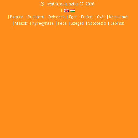
Skip
péntek, augusztus 07, 2026
to
Balaton
Budapest
Debrecen
Eger
Európa
Győr
Kecskemét
content
Miskolc
Nyíregyháza
Pécs
Szeged
Szoboszló
Szolnok