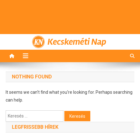
Kecskeméti Nap
NOTHING FOUND
It seems we can’t find what you’re looking for. Perhaps searching
can help.
Keresés:
LEGFRISSEBB HÍREK