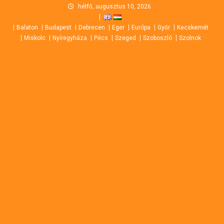
Skip
hétfő, augusztus 10, 2026
to
Balaton
Budapest
Debrecen
Eger
Európa
Győr
Kecskemét
content
Miskolc
Nyíregyháza
Pécs
Szeged
Szoboszló
Szolnok