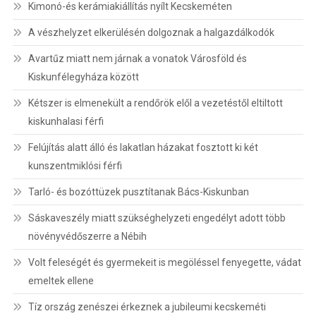
Kimonó-és kerámiakiállítás nyílt Kecskeméten
A vészhelyzet elkerülésén dolgoznak a halgazdálkodók
Avartűz miatt nem járnak a vonatok Városföld és
Kiskunfélegyháza között
Kétszer is elmenekült a rendőrök elől a vezetéstől eltiltott
kiskunhalasi férfi
Felújítás alatt álló és lakatlan házakat fosztott ki két
kunszentmiklósi férfi
Tarló- és bozóttüzek pusztítanak Bács-Kiskunban
Sáskaveszély miatt szükséghelyzeti engedélyt adott több
növényvédőszerre a Nébih
Volt feleségét és gyermekeit is megöléssel fenyegette, vádat
emeltek ellene
Tíz ország zenészei érkeznek a jubileumi kecskeméti